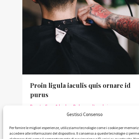
Proin ligula iaculis quis ornare id
purus
Beauty
,
Face & body
By
lauracoltroadmin
30 Gennaio 2016
Gestisci Consenso
Nam id sem quis mauris porttitor conse
Per fornire le migliori esperienze, utilizziamo tecnologie come i cookie per memori
quat id vitae dolor. Phasellus ligula velit
accedere alle informazioni del dispositivo. Il consenso a queste tecnologie ci perme
elaborare dati come il comportamento di navigazione o ID unici su questo sito. No