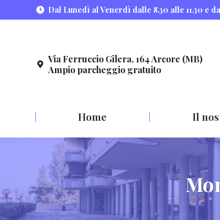
content
Dal Lunedì al Venerdì dalle 8.30 alle 11.30 e d
Via Ferruccio Gilera, 164 Arcore (MB)
Ampio parcheggio gratuito
Home
Il no
Mon