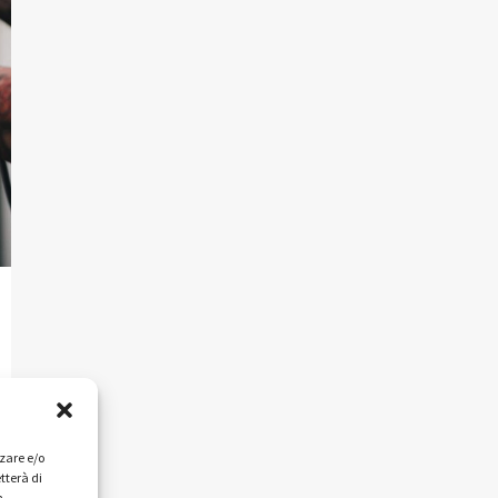
zzare e/o
tterà di
n