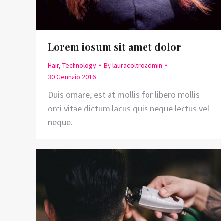
Lorem iosum sit amet dolor
Hair
,
Technology
By
lauracoltroadmin
30 Gennaio 2016
Duis ornare, est at mollis for libero mollis
orci vitae dictum lacus quis neque lectus vel
neque.