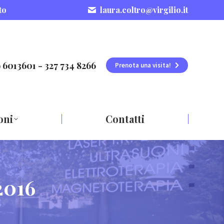
to
laura.coltro@virgilio.it
 6013601 - 327 734 8266
Prenota una visita!
oni
Contatti
2016